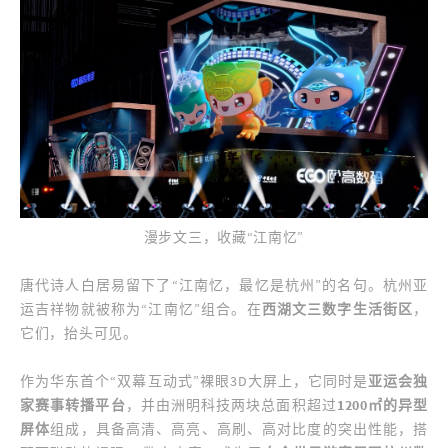
漫步文三，收藏“江南忆”
唐代诗人白居易留下了“江南忆，最忆是杭州”的名句。杭州亚
运吉祥物就被称为“江南忆”组合。在
西湖文三数字生活街区
，
它们，抬头可见。
作为华东首个“双幕互动式”裸眼3D大屏上，它同时是
亚运会独
家赛事转播平台
，并由洲明科技两块总面积超过
1200㎡的异型
屏体
组成，具备高清、高亮、高刷、高对比度的突出性能，搭