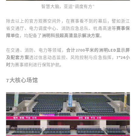
智慧大脑，亚运“调度有方”
除去以上的官方观赛空间外，在赛事看不到的幕后，譬如浙江
省交通厅、电力调度中心、消防应急总队、杭甬高速等
赛事保
障单位
，均配备了
洲明科技超高清显示解决方案
。
在交通、消防、电力等领域，
合计2700平米的洲明LED显示屏
及配套方案
透过信息动态监控、风险控制与应急指挥，
7*24小
时
为赛事顺利进行保驾护航。
7大核心场馆