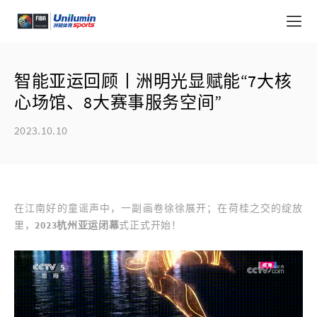
智能亚运回顾丨洲明光显赋能“7大核
心场馆、8大赛事服务空间”
2023.10.10
在江南好的童谣声中，一副画卷徐徐展开；在荷桂之交的绽放
里，
2023杭州亚运闭幕
式正式开始！