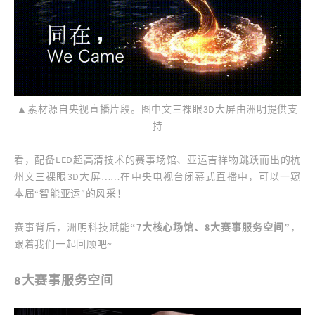
▲素材源自央视直播片段。图中文三裸眼3D大屏由洲明提供支
持
看，配备LED超高清技术的赛事场馆、亚运吉祥物跳跃而出的杭
州文三裸眼3D大屏……在中央电视台闭幕式直播中，可以一窥
本届“智能亚运”的风采！
赛事背后，洲明科技赋能
“7大核心场馆、8大赛事服务空间”
，
跟着我们一起回顾吧~
8大赛事服务空间