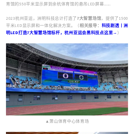
育馆的550平米显示屏到余杭体育馆的悬吊LED屏幕......
2023杭州亚运，洲明科技总计打造了
7大智慧场馆
，提供了1500
平米LED显示屏和一体化解决方案。（
相关报导：
科技剧透丨洲
明LED打造7大智慧场馆标杆，杭州亚运会黑科技点这里→
）
▲萧山体育中心体育场